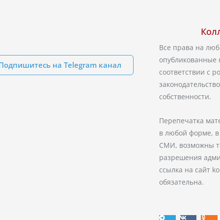
Кол
Все права на лю
опубликованные 
Подпишитесь на Telegram канал
соответствии с 
законодательство
собственности.
Перепечатка мат
в любой форме, в
СМИ, возможны т
разрешения адми
ссылка на сайт ko
обязательна.
T
V
O
e
k
d
l
n