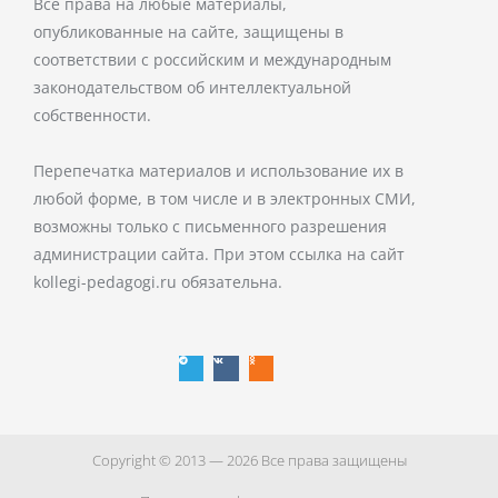
Все права на любые материалы,
опубликованные на сайте, защищены в
соответствии с российским и международным
законодательством об интеллектуальной
собственности.
Перепечатка материалов и использование их в
любой форме, в том числе и в электронных СМИ,
возможны только с письменного разрешения
администрации сайта. При этом ссылка на сайт
kollegi-pedagogi.ru обязательна.
T
V
O
e
k
d
l
n
e
o
g
k
r
l
a
a
m
s
s
n
i
k
i
Copyright © 2013 — 2026 Все права защищены