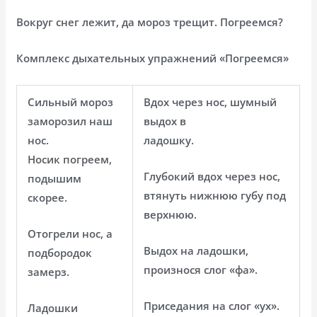
Вокруг снег лежит, да мороз трещит. Погреемся?
Комплекс дыхательных упражнений «Погреемся»
Сильный мороз
Вдох через нос, шумный
заморозил наш
выдох в
нос.
ладошку.
Носик погреем,
Глубокий вдох через нос,
подышим
втянуть нижнюю губу под
скорее.
верхнюю.
Отогрели нос, а
Выдох на ладошки,
подбородок
произнося слог «фа».
замерз.
Приседания на слог «ух».
Ладошки