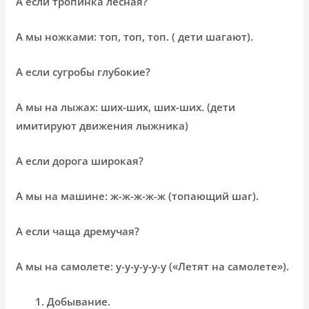
А если тропинка лесная?
А мы ножками: топ, топ, топ. ( дети шагают).
А если сугробы глубокие?
А мы на лыжах: ших-ших, ших-ших. (дети
имитируют движения лыжника)
А если дорога широкая?
А мы на машине: ж-ж-ж-ж-ж (топающий шаг).
А если чаща дремучая?
А мы на самолете: у-у-у-у-у-у («Летят на самолете»).
Добывание.