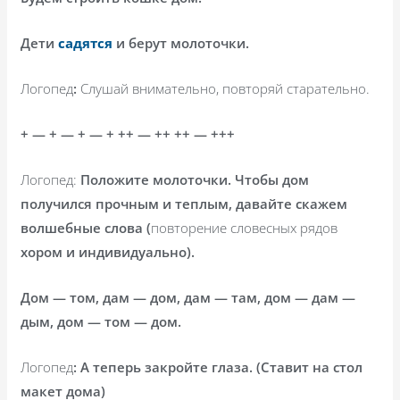
Дети
садятся
и берут молоточки.
Логопед
:
Слушай внимательно, повторяй старательно.
+ — + — + — + ++ — ++ ++ — +++
Логопед:
Положите молоточки. Чтобы дом
получился прочным и теплым, давайте скажем
волшебные слова (
повторение словесных рядов
хором и индивидуально).
Дом — том, дам — дом, дам — там, дом — дам —
дым, дом — том — дом.
Логопед
: А теперь закройте глаза. (Ставит на стол
макет дома)