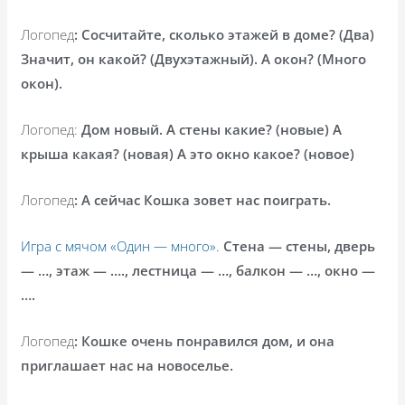
Логопед
: Сосчитайте, сколько этажей в доме? (Два)
Значит, он какой? (Двухэтажный). А окон? (Много
окон).
Логопед:
Дом новый. А стены какие? (новые) А
крыша какая? (новая) А это окно какое? (новое)
Логопед
: А сейчас Кошка зовет нас поиграть.
Игра с мячом «Один — много».
Стена — стены, дверь
— …, этаж — …., лестница — …, балкон — …, окно —
….
Логопед
: Кошке очень понравился дом, и она
приглашает нас на новоселье.