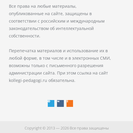
Все права на любые материалы,
опубликованные на сайте, защищены в
соответствии с российским и международным
законодательством об интеллектуальной
собственности.
Перепечатка материалов и использование их в
любой форме, в том числе и в электронных СМИ,
возможны только с письменного разрешения
администрации сайта. При этом ссылка на сайт
kollegi-pedagogi.ru обязательна.
T
V
O
e
k
d
l
n
e
o
g
k
r
l
a
a
m
s
s
n
i
k
i
Copyright © 2013 — 2026 Все права защищены