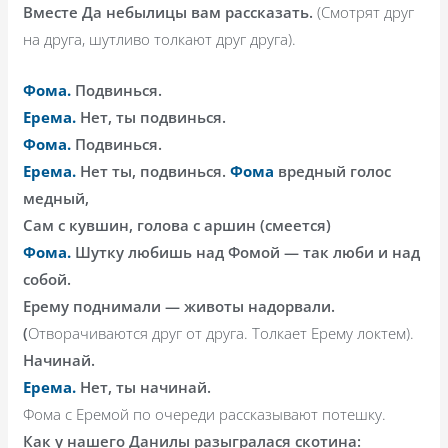
Вместе Да небылицы вам рассказать.
(Смотрят друг
на друга, шутливо толкают друг друга).
Фома.
Подвинься.
Ерема.
Нет, ты подвинься.
Фома.
Подвинься.
Ерема.
Нет ты, подвинься.
Фома
вредный голос
медный,
Сам с кувшин, голова с аршин (смеется)
Фома.
Шутку любишь над Фомой — так люби и над
собой.
Ерему поднимали — животы надорвали.
(
Отворачиваются друг от друга. Толкает Ерему локтем).
Начинай.
Ерема.
Нет, ты начинай.
Фома с Еремой по очереди рассказывают потешку.
Как у нашего Данилы разыгралася скотина: