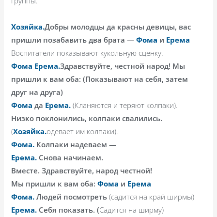
группы.
Хозяйка.
Добры молодцы да красны девицы, вас
пришли позабавить два брата —
Фома
и
Ерема
Воспитатели показывают кукольную сценку.
Фома
Ерема.
Здравствуйте, честной народ! Мы
пришли к вам оба: (Показывают на себя, затем
друг на друга)
Фома
да
Ерема.
(Кланяются и теряют колпаки).
Низко поклонились, колпаки свалились.
(
Хозяйка.
одевает им колпаки).
Фома.
Колпаки надеваем —
Ерема.
Снова начинаем.
Вместе. Здравствуйте, народ честной!
Мы пришли к вам оба:
Фома
и
Ерема
Фома.
Людей посмотреть
(садится на край ширмы)
Ерема.
Себя показать. (
Садится на ширму)