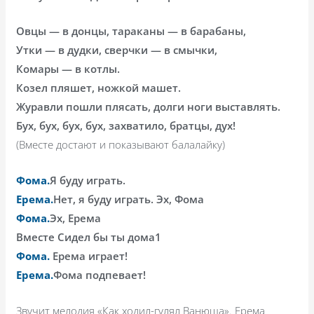
Овцы — в донцы, тараканы — в барабаны,
Утки — в дудки, сверчки — в смычки,
Комары — в котлы.
Козел пляшет, ножкой машет.
Журавли пошли плясать, долги ноги выставлять.
Бух, бух, бух, бух, захватило, братцы, дух!
(Вместе достают и показывают балалайку)
Фома.
Я буду играть.
Ерема.
Нет, я буду играть. Эх, Фома
Фома.
Эх, Ерема
Вместе Сидел бы ты дома1
Фома.
Ерема играет!
Ерема.
Фома подпевает!
Звучит мелодия «Как ходил-гулял Ванюша». Ерема