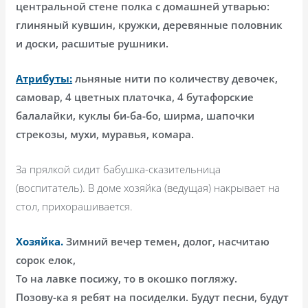
центральной стене полка с домашней утварью:
глиняный кувшин, кружки, деревянные половник
и доски, расшитые рушники.
Атрибуты:
льняные нити по количеству девочек,
самовар, 4 цветных платочка, 4 бутафорские
балалайки, куклы би-ба-бо, ширма, шапочки
стрекозы, мухи, муравья, комара.
За прялкой сидит бабушка-сказительница
(воспитатель). В доме хозяйка (ведущая) накрывает на
стол, прихорашивается.
Хозяйка.
Зимний вечер темен, долог, насчитаю
сорок елок,
То на лавке посижу, то в окошко погляжу.
Позову-ка я ребят на посиделки. Будут песни, будут