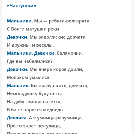
«Частушки»
Мальчики
.
Мы — ребята-волгарята,
С Волги матушки реки
Девочки.
Мы заволжские девчата
И дружны, и веселы.
Мальчики
.
Девочки.
беляночки,
Где вы набелилися?
Девочки.
Мы вчера коров доили,
Молоком умылися.
Мальчик.
Вы послушайте, девчата,
Нескладушку буду петь:
На дубу свинья пасется,
В бане парится медведь
Девочка.
А я умница-разумница,
Про то знает вся улица,
Петух да курица, кот да кошка