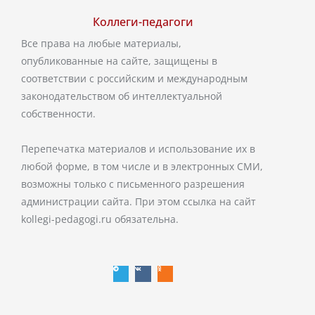
Коллеги-педагоги
Все права на любые материалы,
опубликованные на сайте, защищены в
соответствии с российским и международным
законодательством об интеллектуальной
собственности.
Перепечатка материалов и использование их в
любой форме, в том числе и в электронных СМИ,
возможны только с письменного разрешения
администрации сайта. При этом ссылка на сайт
kollegi-pedagogi.ru обязательна.
T
V
O
e
k
d
l
n
e
o
g
k
r
l
a
a
m
s
s
n
i
k
i