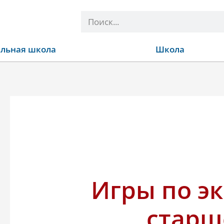
Поиск
льная школа
Школа
Игры по э
старш