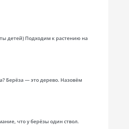
веты детей) Подходим к растению на
а? Берёза — это дерево. Назовём
ние, что у берёзы один ствол.