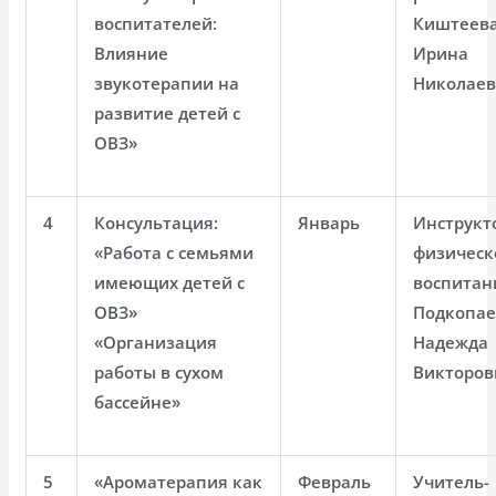
воспитателей:
Киштеев
Влияние
Ирина
звукотерапии на
Николае
развитие детей с
ОВЗ»
4
Консультация:
Январь
Инструкт
«Работа с семьями
физическ
имеющих детей с
воспита
ОВЗ»
Подкопае
«Организация
Надежда
работы в сухом
Викторов
бассейне»
5
«Ароматерапия как
Февраль
Учитель-