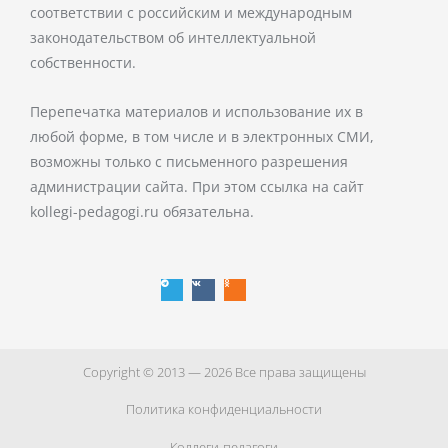
соответствии с российским и международным
законодательством об интеллектуальной
собственности.
Перепечатка материалов и использование их в
любой форме, в том числе и в электронных СМИ,
возможны только с письменного разрешения
администрации сайта. При этом ссылка на сайт
kollegi-pedagogi.ru обязательна.
T
V
O
e
k
d
l
n
e
o
g
k
r
l
a
a
m
s
s
n
i
k
i
Copyright © 2013 — 2026 Все права защищены
Политика конфиденциальности
Коллеги-педагоги