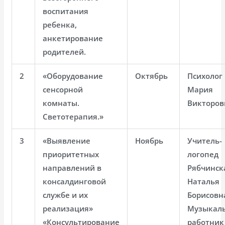
воспитания
ребенка,
анкетирование
родителей.
2
«Оборудование
Октябрь
Психолог
сенсорной
Мария
комнаты.
Викторов
Светотерапия.»
3
«Выявление
Ноябрь
Учитель-
приоритетных
логопед
направлений в
Рябчинск
консалдинговой
Наталья
службе и их
Борисовн
реализация»
Музыкал
«Консультирование
работник