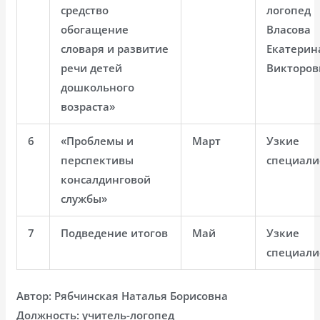
средство
логопед
обогащение
Власова
словаря и развитие
Екатерин
речи детей
Викторов
дошкольного
возраста»
6
«Проблемы и
Март
Узкие
перспективы
специали
консалдинговой
службы»
7
Подведение итогов
Май
Узкие
специали
Автор: Рябчинская Наталья Борисовна
Должность: учитель-логопед