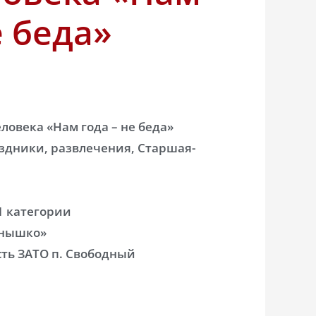
е беда»
овека «Нам года – не беда»
здники, развлечения, Старшая-
1 категории
лнышко»
ть ЗАТО п. Свободный