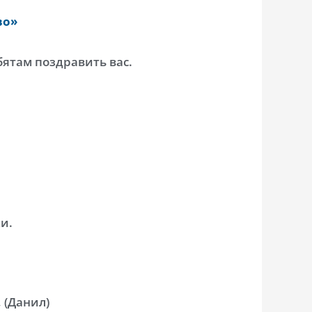
во»
ятам поздравить вас.
и.
 (Данил)