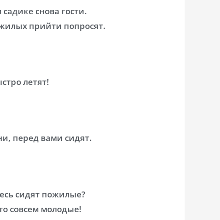
 садике снова гости.
ожилых прийти попросят.
стро летят!
ни, перед вами сидят.
десь сидят пожилые?
то совсем молодые!