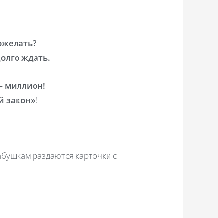
пожелать?
олго ждать.
— миллион!
й закон»!
абушкам раздаются карточки с