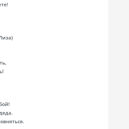
ете!
Лиза)
ть,
ь!
бой!
 деда.
ровняться.