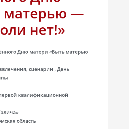
ь матерью —
оли нет!»
ённого Дню матери «Быть матерью
звлечения, сценарии , День
ппы
 первой квалификационной
Галича»
омская область