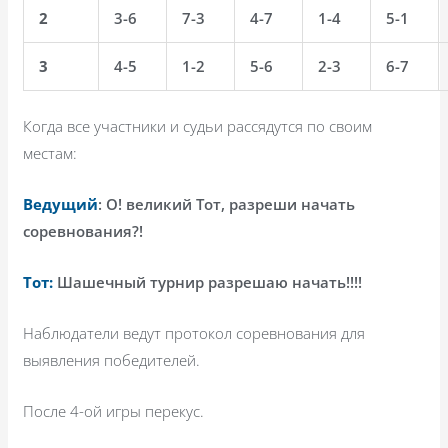
2
3-6
7-3
4-7
1-4
5-1
3
4-5
1-2
5-6
2-3
6-7
Когда все участники и судьи рассядутся по своим
местам:
Ведущий
: О! великий Тот, разреши начать
соревнования?!
Тот:
Шашечный турнир разрешаю начать!!!!
Наблюдатели ведут протокол соревнования для
выявления победителей.
После 4-ой игры перекус.