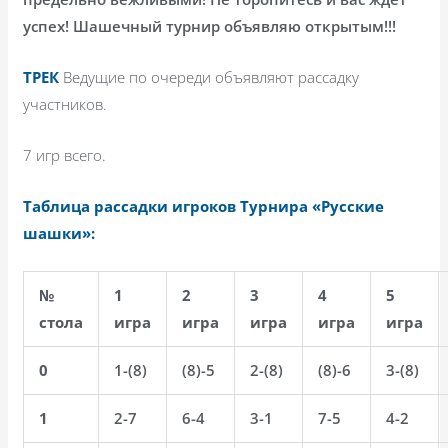
успех! Шашечный турнир объявляю открытым!!!
ТРЕК
Ведущие по очереди объявляют рассадку
участников.
7 игр всего.
Таблица рассадки игроков Турнира «Русские
шашки»:
№
1
2
3
4
5
стола
игра
игра
игра
игра
игра
0
1-(8)
(8)-5
2-(8)
(8)-6
3-(8)
1
2-7
6-4
3-1
7-5
4-2