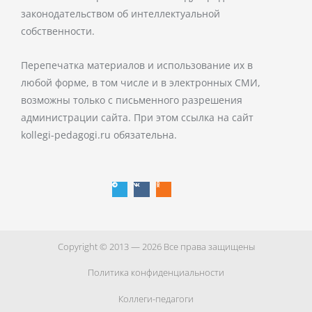
законодательством об интеллектуальной
собственности.
Перепечатка материалов и использование их в
любой форме, в том числе и в электронных СМИ,
возможны только с письменного разрешения
администрации сайта. При этом ссылка на сайт
kollegi-pedagogi.ru обязательна.
T
V
O
e
k
d
l
n
e
o
g
k
r
l
a
a
m
s
s
n
i
k
i
Copyright © 2013 — 2026 Все права защищены
Политика конфиденциальности
Коллеги-педагоги