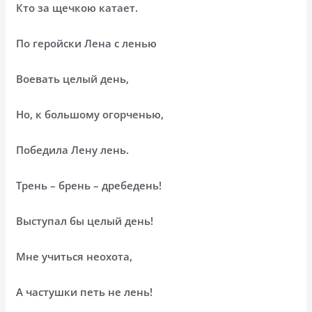
Кто за щечкою катает.
По геройски Лена с ленью
Воевать целый день,
Но, к большому огорченью,
Победила Лену лень.
Трень – брень – дребедень!
Выступал бы целый день!
Мне учиться неохота,
А частушки петь не лень!