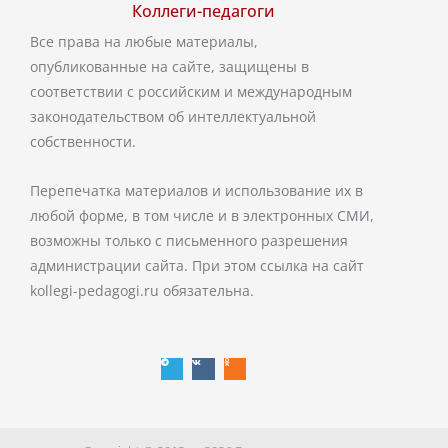
Коллеги-педагоги
Все права на любые материалы,
опубликованные на сайте, защищены в
соответствии с российским и международным
законодательством об интеллектуальной
собственности.
Перепечатка материалов и использование их в
любой форме, в том числе и в электронных СМИ,
возможны только с письменного разрешения
администрации сайта. При этом ссылка на сайт
kollegi-pedagogi.ru обязательна.
T
V
O
e
k
d
l
n
e
o
g
k
r
l
a
a
m
s
s
n
i
k
i