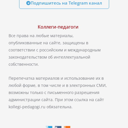
Подпишитесь на Telegram канал
Коллеги-педагоги
Все права на любые материалы,
опубликованные на сайте, защищены в
соответствии с российским и международным
законодательством об интеллектуальной
собственности.
Перепечатка материалов и использование их в
любой форме, в том числе и в электронных СМИ,
возможны только с письменного разрешения
администрации сайта. При этом ссылка на сайт
kollegi-pedagogi.ru обязательна.
T
V
O
e
k
d
l
n
e
o
g
k