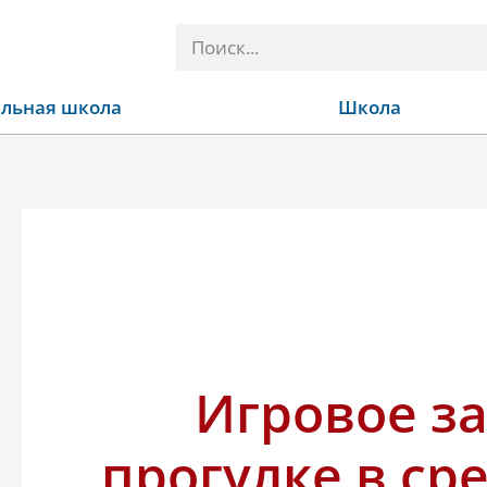
Поиск
льная школа
Школа
Игровое з
прогулке в ср