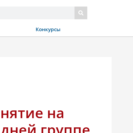
Конкурсы
анятие на
едней группе