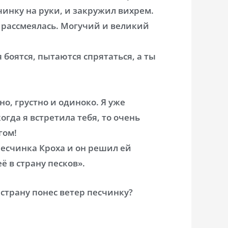
чинку на руки, и закружил вихрем.
о рассмеялась. Могучий и великий
боятся, пытаются спрятаться, а ты
но, грустно и одиноко. Я уже
огда я встретила тебя, то очень
гом!
песчинка Кроха и он решил ей
ё в страну песков».
ую страну понес ветер песчинку?