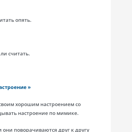
итать опять.
или считать.
астроение »
 своим хорошим настроением со
дывать настроение по мимике.
ди они поворачиваются друг к другу