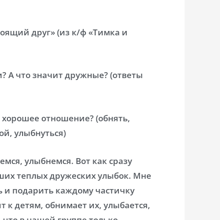
оящий друг» (из к/ф «Тимка и
? А что значит дружные? (ответы
 хорошее отношение? (обнять,
ой, улыбнуться)
емся, улыбнемся. Вот как сразу
ваших теплых дружеских улыбок. Мне
ть и подарить каждому частичку
т к детям, обнимает их, улыбается,
, что в нашей группе только