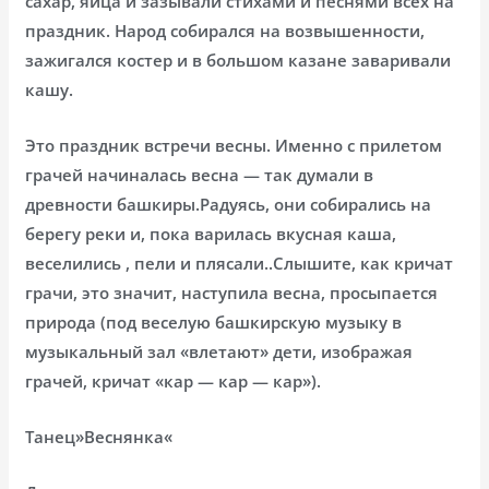
сахар, яйца и зазывали стихами и песнями всех на
праздник. Народ собирался на возвышенности,
зажигался костер и в большом казане заваривали
кашу.
Это праздник встречи весны. Именно с прилетом
грачей начиналась весна — так думали в
древности башкиры.Радуясь, они собирались на
берегу реки и, пока варилась вкусная каша,
веселились , пели и плясали..Слышите, как кричат
грачи, это значит, наступила весна, просыпается
природа (под веселую башкирскую музыку в
музыкальный зал «влетают» дети, изображая
грачей, кричат «кар — кар — кар»).
Танец»Веснянка«