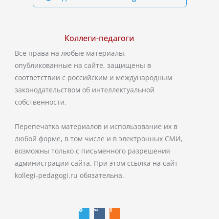
Коллеги-педагоги
Все права на любые материалы,
опубликованные на сайте, защищены в
соответствии с российским и международным
законодательством об интеллектуальной
собственности.
Перепечатка материалов и использование их в
любой форме, в том числе и в электронных СМИ,
возможны только с письменного разрешения
администрации сайта. При этом ссылка на сайт
kollegi-pedagogi.ru обязательна.
T
V
O
e
k
d
l
n
e
o
g
k
r
l
a
a