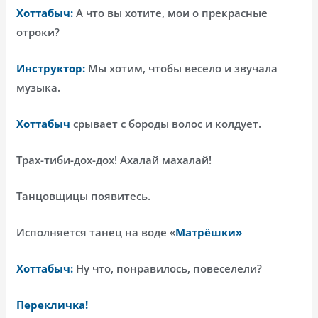
Хоттабыч:
А что вы хотите, мои о прекрасные
отроки?
Инструктор:
Мы хотим, чтобы весело и звучала
музыка.
Хоттабыч
срывает с бороды волос и колдует.
Трах-тиби-дох-дох! Ахалай махалай!
Танцовщицы появитесь.
Исполняется танец на воде «
Матрёшки»
Хоттабыч:
Ну что, понравилось, повеселели?
Перекличка!