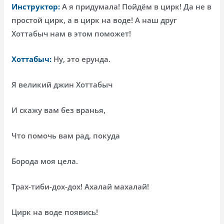
Инструктор:
А я придумала! Пойдём в цирк! Да не в
простой цирк, а в цирк на воде! А наш друг
Хоттабыч нам в этом поможет!
Хоттабыч:
Ну, это ерунда.
Я великий джин Хоттабыч
И скажу вам без вранья,
Что помочь вам рад, покуда
Борода моя цела.
Трах-тиби-дох-дох! Ахалай махалай!
Цирк на воде появись!