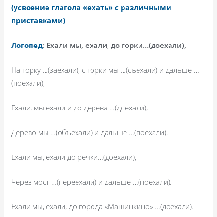
(усвоение глагола «ехать» с различными
приставками)
Логопед
: Ехали мы, ехали, до горки…(доехали),
На горку …(заехали), с горки мы …(съехали) и дальше …
(поехали),
Ехали, мы ехали и до дерева …(доехали),
Дерево мы …(объехали) и дальше …(поехали).
Ехали мы, ехали до речки…(доехали),
Через мост …(переехали) и дальше …(поехали).
Ехали мы, ехали, до города «Машинкино» …(доехали).