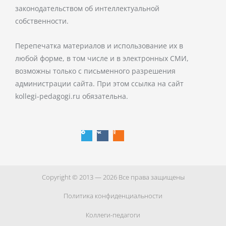
законодательством об интеллектуальной
собственности.
Перепечатка материалов и использование их в
любой форме, в том числе и в электронных СМИ,
возможны только с письменного разрешения
администрации сайта. При этом ссылка на сайт
kollegi-pedagogi.ru обязательна.
T
V
O
e
k
d
l
n
e
o
g
k
r
l
a
a
m
s
s
n
i
k
i
Copyright © 2013 — 2026 Все права защищены
Политика конфиденциальности
Коллеги-педагоги