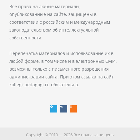
Все права на любые материалы,
опубликованные на сайте, защищены в
соответствии с российским и международным
законодательством об интеллектуальной
собственности.
Перепечатка материалов и использование их в
любой форме, в том числе и в электронных СМИ,
возможны только с письменного разрешения
администрации сайта. При этом ссылка на сайт
kollegi-pedagogi.ru обязательна.
T
V
O
e
k
d
l
n
e
o
g
k
r
l
a
a
m
s
s
n
i
k
i
Copyright © 2013 — 2026 Все права защищены