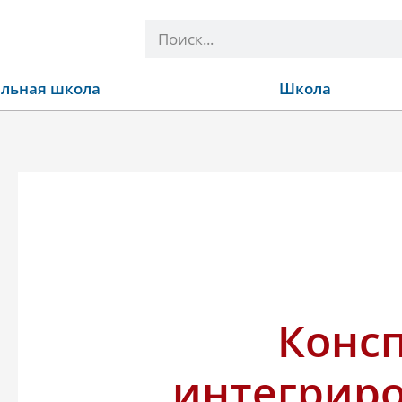
Поиск
льная школа
Школа
Конс
интегрир