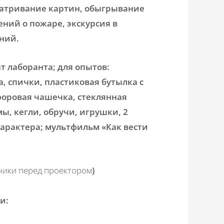
матривание картин, обыгрывание
ний о пожаре, экскурсия в
ний.
т лаборанта; для опытов:
, спички, пластиковая бутылка с
форовая чашечка, стеклянная
мы, кегли, обручи, игрушки, 2
характера; мультфильм «Как вести
ьчики перед проектором
)
и: