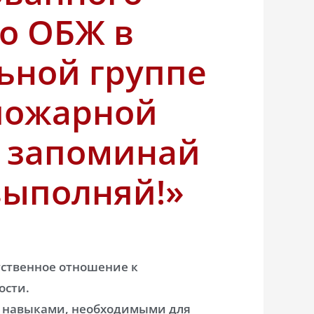
по ОБЖ в
ьной группе
пожарной
и запоминай
 выполняй!»
тственное отношение к
ости.
и навыками, необходимыми для