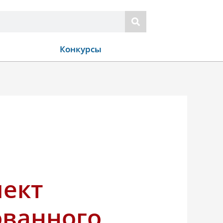
Конкурсы
пект
ованного