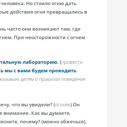
 человека. Но стоило огню дать
обрые действия огня превращались в
нь часто они возникают там, где
гнем. При неосторожности с огнем
нтальную лабораторию.
(
провести
сь мы с вами будем проводить
сказываю детям о правилах поведения
вечу, что вы увидели? (
огонёк
) Он
бе внимание. Как вы думаете,
ъясните, почему? (можно обжечься).