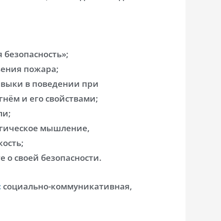
 безопасность»;
вения пожара;
выки в поведении при
гнём и его свойствами;
ли;
огическое мышление,
ость;
е о своей безопасности.
:
социально-коммуникативная,