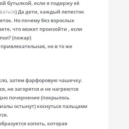
ой бутылкой, если я подержу её
иваться
) Да дети, каждый лепесток
еток. Но почему без взрослых
ете, что может произойти , если
пол? (пожар)
 привлекательная, но в то же
кло, затем фарфоровую чашечку.
я, не загорятся и не нагреются
идно почернение (покрылось
риалы остынут) коснуться пальцами
тся.
образуется копоть, которая