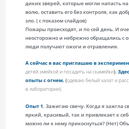
диких зверей, которые могли напасть на
волю, оставить его без контроля, как д
зло. ( с показом слайдов)
Пожары происходят, и по сей день. И оче
неосторожно и небрежно обращались с о
люди получают ожоги и отравления.
А сейчас я вас приглашаю в экспериме
детей змейкой и посадить на скамейки
).
Зде
опыты с огнем.
(
одеваю белый халат и рас
в лаборатории).
Опыт 1
. Зажигаю свечу. Когда я зажгла с
яркий, красивый, так и привлекает к се
можно ли к нему прикоснуться? (Нет) Об