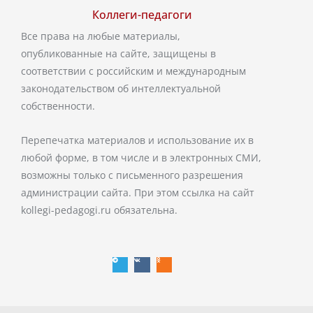
Коллеги-педагоги
Все права на любые материалы,
опубликованные на сайте, защищены в
соответствии с российским и международным
законодательством об интеллектуальной
собственности.
Перепечатка материалов и использование их в
любой форме, в том числе и в электронных СМИ,
возможны только с письменного разрешения
администрации сайта. При этом ссылка на сайт
kollegi-pedagogi.ru обязательна.
T
V
O
e
k
d
l
n
e
o
g
k
r
l
a
a
m
s
s
n
i
k
i