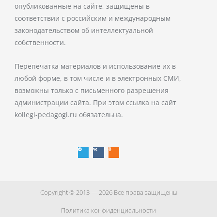
опубликованные на сайте, защищены в
соответствии с российским и международным
законодательством об интеллектуальной
собственности.
Перепечатка материалов и использование их в
любой форме, в том числе и в электронных СМИ,
возможны только с письменного разрешения
администрации сайта. При этом ссылка на сайт
kollegi-pedagogi.ru обязательна.
T
V
O
e
k
d
l
n
e
o
g
k
r
l
a
a
m
s
s
n
i
k
i
Copyright © 2013 — 2026 Все права защищены
Политика конфиденциальности