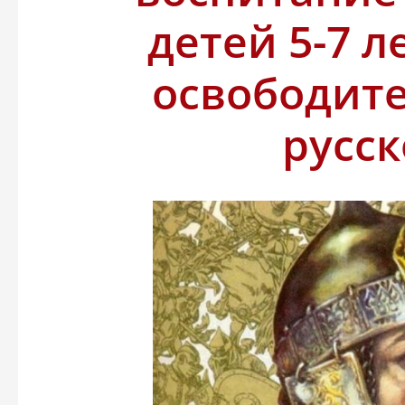
детей 5-7 л
освободит
русс