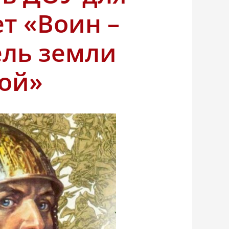
ет «Воин –
ель земли
кой»