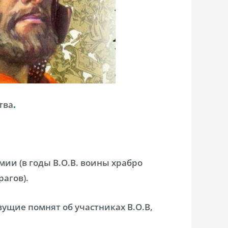
тва
.
мии (в годы В.О.В. воины храбро
агов).
вущие помнят об участниках В.О.В,