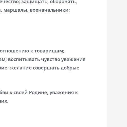
течество; защищать, оборонять,
ы, маршалы, военачальники;
у отношению к товарищам;
ам; воспитывать чувство уважения
бие; желание совершать добрые
бви к своей Родине, уважения к
них.