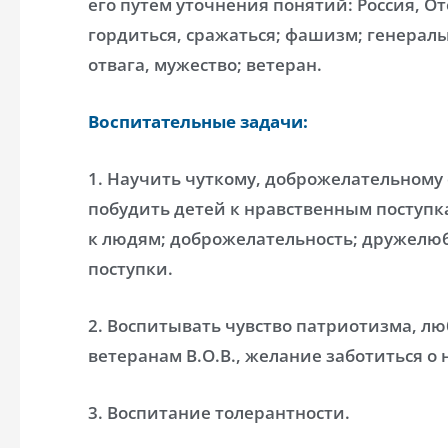
его путём уточнения понятий: Россия, О
гордиться, сражаться; фашизм; генерал
отвага, мужество; ветеран.
Воспитательные задачи:
1. Научить чуткому, доброжелательном
побудить детей к нравственным поступк
к людям; доброжелательность; дружелю
поступки.
2. Воспитывать чувство патриотизма, лю
ветеранам В.О.В., желание заботиться о 
3. Воспитание толерантности.