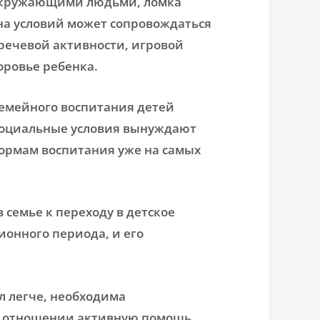
 окружающими людьми, ломка
на условий может сопровождаться
ечевой активности, игровой
оровье ребенка.
семейного воспитания детей
 социальные условия вынуждают
ормам воспитания уже на самых
в семье к переходу в детское
ионного периода, и его
л легче, необходима
м отношении активную помощь