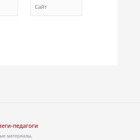
Сайт
леги-педагоги
бые материалы,