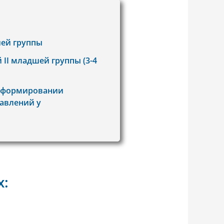
шей группы
II младшей группы (3-4
и формировании
авлений у
х: