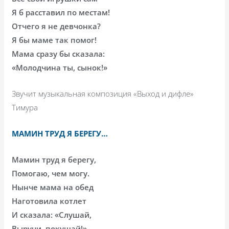
Я б расставил по местам!
Отчего я не девчонка?
Я бы маме так помог!
Мама сразу бы сказала:
«Молодчина ты, сынок!»
Звучит музыкальная композиция «Выход и дифле»
Тимура
МАМИН ТРУД Я БЕРЕГУ…
Мамин тpyд я беpегy,
Помогаю, чем могy.
Hынче мама на обед
Hаготовила котлет
И сказала: «Слyшай,
Выpyчи, покyшай!»