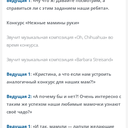
Ведущая 1
: «Ну что ж! Давайте посмотрим, а
справиться ли с этим заданием наши ребята».
Конкурс «Нежные мамины руки»
Звучит музыкальная композиция «
Oh
,
Chihuahua
» во
время конкурса.
Звучит музыкальная композиция «
Barbara
Streisand
»
Ведущая 1
: «Кристина, а что если нам устроить
аналогичный конкурс для наших мам?!»
Ведущая 2:
«А почему бы и нет?! Очень интересно с
таким же успехом наши любимые мамочки узнают
своё чадо?»
Ведущая 1
: «И так, мамули — лапули желающие