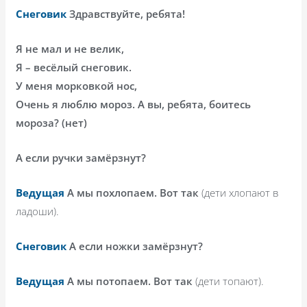
Снеговик
Здравствуйте, ребята!
Я не мал и не велик,
Я – весёлый снеговик.
У меня морковкой нос,
Очень я люблю мороз. А вы, ребята, боитесь
мороза? (нет)
А если ручки замёрзнут?
Ведущая
А мы похлопаем. Вот так
(дети хлопают в
ладоши).
Снеговик
А если ножки замёрзнут?
Ведущая
А мы потопаем. Вот так
(дети топают).