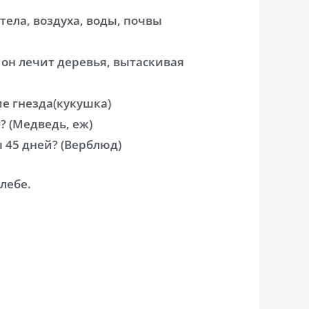
ела, воздуха, воды, почвы
 он лечит деревья, вытаскивая
е гнезда(кукушка)
? (Медведь, еж)
 45 дней? (Верблюд)
лебе.