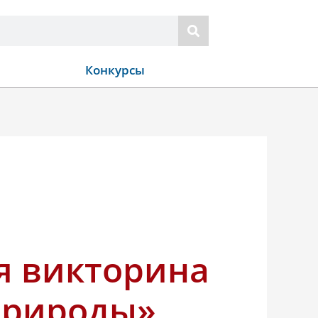
Конкурсы
я викторина
природы»