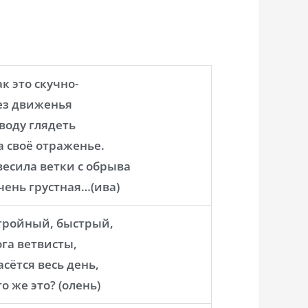
ак это скучно-
ез движенья
 воду глядеть
а своё отраженье.
весила ветки с обрыва
чень грустная…(ива)
тройный, быстрый,
ога ветвисты,
асётся весь день,
то же это? (олень)