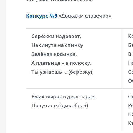
Конкурс №5
«Доскажи словечко»
Серёжки надевает,
К
Накинута на спинку
Б
Зелёная косынка.
В
А платьице – в полоску.
Н
Ты узнаёшь … (берёзку)
С
О
Ёжик вырос в десять раз,
С
Получился (дикобраз)
Р
П
К