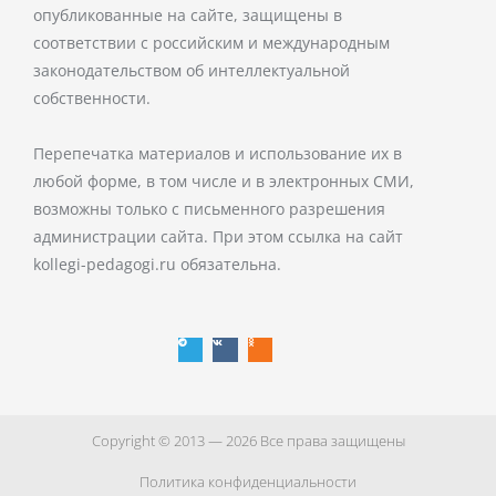
опубликованные на сайте, защищены в
соответствии с российским и международным
законодательством об интеллектуальной
собственности.
Перепечатка материалов и использование их в
любой форме, в том числе и в электронных СМИ,
возможны только с письменного разрешения
администрации сайта. При этом ссылка на сайт
kollegi-pedagogi.ru обязательна.
T
V
O
e
k
d
l
n
e
o
g
k
r
l
a
a
m
s
s
n
i
k
i
Copyright © 2013 — 2026 Все права защищены
Политика конфиденциальности