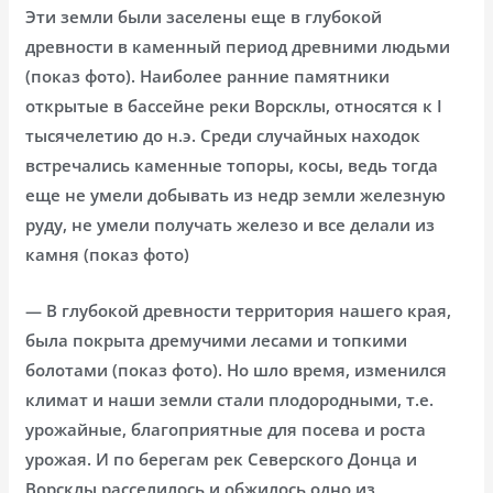
Эти земли были заселены еще в глубокой
древности в каменный период древними людьми
(показ фото). Наиболее ранние памятники
открытые в бассейне реки Ворсклы, относятся к I
тысячелетию до н.э. Среди случайных находок
встречались каменные топоры, косы, ведь тогда
еще не умели добывать из недр земли железную
руду, не умели получать железо и все делали из
камня (показ фото)
— В глубокой древности территория нашего края,
была покрыта дремучими лесами и топкими
болотами (показ фото). Но шло время, изменился
климат и наши земли стали плодородными, т.е.
урожайные, благоприятные для посева и роста
урожая. И по берегам рек Северского Донца и
Ворсклы расселилось и обжилось одно из