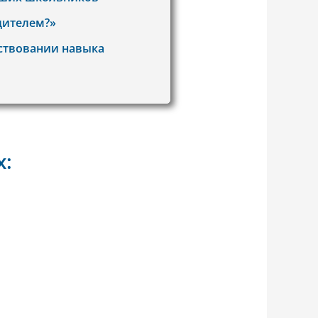
дителем?»
ствовании навыка
х: