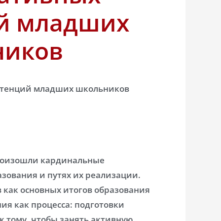
й младших
ников
тенций младших школьников
произошли кардинальные
азования и путях их реализации.
 как основных итогов образования
я как процесса: подготовки
к тому, чтобы занять активную