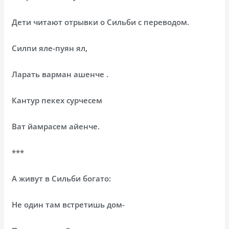
Дети читают отрывки о Сильби с переводом.
Силпи яле-пуян ял,
Ларать варман ашенче .
Кантур пекех сурчесем
Ват йамрасем айенче.
***
А живут в Сильби богато:
Не один там встретишь дом-