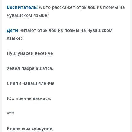
Воспитатель:
А кто расскажет отрывок из поэмы на
чувашском языке?
Дети
читают отрывок из поэмы на чувашском
языке:
Пуш уйахен весенче
Хевел пахре ашатса,
Силпи чаваш яленче
Юр ирелче васкаса.
***
Килче ыра суркунне,