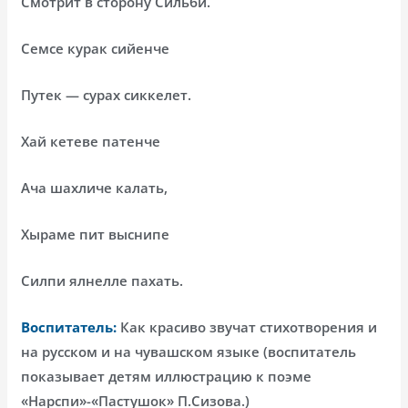
Смотрит в сторону Сильби.
Семсе курак сийенче
Путек — сурах сиккелет.
Хай кетеве патенче
Ача шахличе калать,
Хыраме пит выснипе
Силпи ялнелле пахать.
Воспитатель:
Как красиво звучат стихотворения и
на русском и на чувашском языке (воспитатель
показывает детям иллюстрацию к поэме
«Нарспи»-«Пастушок» П.Сизова.)