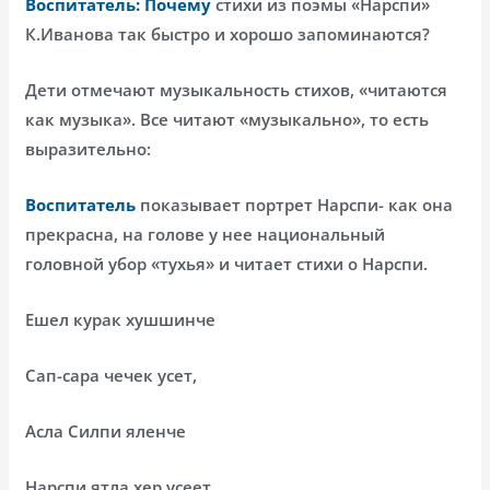
Воспитатель: Почему
стихи из поэмы «Нарспи»
К.Иванова так быстро и хорошо запоминаются?
Дети отмечают музыкальность стихов, «читаются
как музыка». Все читают «музыкально», то есть
выразительно:
Воспитатель
показывает портрет Нарспи- как она
прекрасна, на голове у нее национальный
головной убор «тухья» и читает стихи о Нарспи.
Ешел курак хушшинче
Сап-сара чечек усет,
Асла Силпи яленче
Нарспи ятла хер усеет.