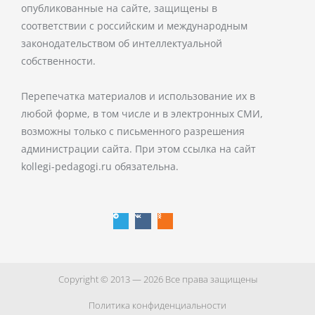
опубликованные на сайте, защищены в
соответствии с российским и международным
законодательством об интеллектуальной
собственности.
Перепечатка материалов и использование их в
любой форме, в том числе и в электронных СМИ,
возможны только с письменного разрешения
администрации сайта. При этом ссылка на сайт
kollegi-pedagogi.ru обязательна.
T
V
O
e
k
d
l
n
e
o
g
k
r
l
a
a
m
s
s
n
i
k
i
Copyright © 2013 — 2026 Все права защищены
Политика конфиденциальности