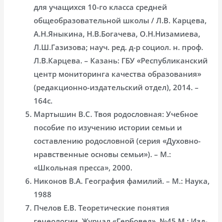
для учащихся 10-го класса средней
общеобразовательной школы / Л.В. Карцева,
А.Н.Яныкина, Н.В.Богачева, О.Н.Низамиева,
Л.Ш.Газизова; науч. ред. д-р социол. н. проф.
Л.В.Карцева. – Казань: ГБУ «Республиканский
центр мониторинга качества образования»
(редакционно-издательский отдел), 2014. –
164с.
Мартышин В.С. Твоя родословная: Учебное
пособие по изучению истории семьи и
составлению родословной (серия «Духовно-
нравственные основы семьи»). – М.:
«Школьная пресса», 2000.
Никонов В.А. География фамилий. – М.: Наука,
1988
Пчелов Е.В. Теоретические понятия
генеологии. Журнал «Гербовед», №45 М.: Изд-