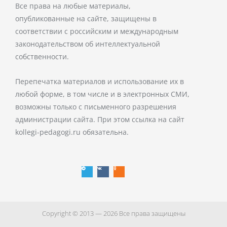
Все права на любые материалы,
опубликованные на сайте, защищены в
соответствии с российским и международным
законодательством об интеллектуальной
собственности.
Перепечатка материалов и использование их в
любой форме, в том числе и в электронных СМИ,
возможны только с письменного разрешения
администрации сайта. При этом ссылка на сайт
kollegi-pedagogi.ru обязательна.
T
V
O
e
k
d
l
n
e
o
g
k
r
l
a
a
m
s
s
n
i
k
i
Copyright © 2013 — 2026 Все права защищены