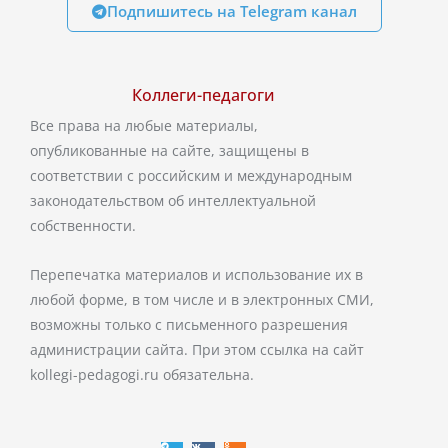
Подпишитесь на Telegram канал
Коллеги-педагоги
Все права на любые материалы,
опубликованные на сайте, защищены в
соответствии с российским и международным
законодательством об интеллектуальной
собственности.
Перепечатка материалов и использование их в
любой форме, в том числе и в электронных СМИ,
возможны только с письменного разрешения
администрации сайта. При этом ссылка на сайт
kollegi-pedagogi.ru обязательна.
T
V
O
e
k
d
l
n
e
o
g
k