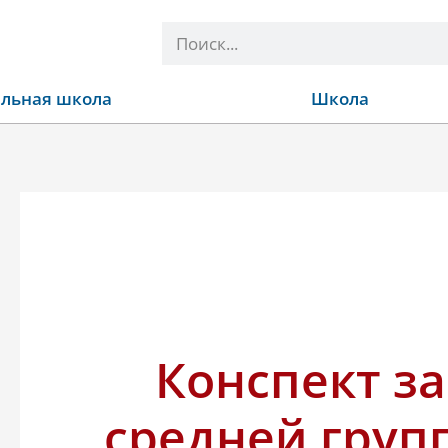
Поиск
льная школа
Школа
Конспект з
средней груп