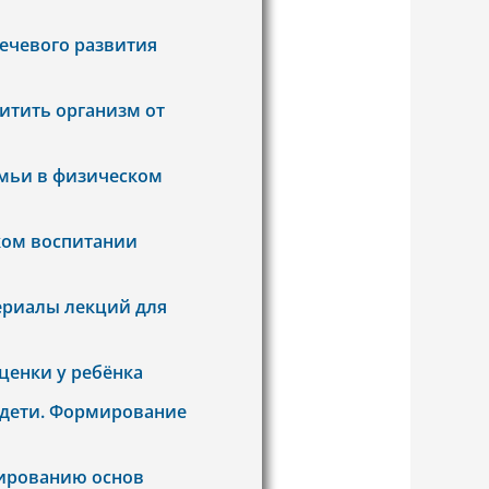
ечевого развития
итить организм от
емьи в физическом
ком воспитании
ериалы лекций для
енки у ребёнка
 дети. Формирование
ированию основ