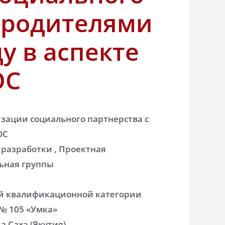
с родителями
у в аспекте
ОС
зации социального партнерства с
ОС
разработки , Проектная
льная группы
ей квалификационной категории
 № 105 «Умка»
а Саха (Якутия)