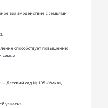
вное взаимодействие с семьями
О.
вление способствует повышению
и семьи.
 — Детский сад № 105 «Умка»,
её узнать».