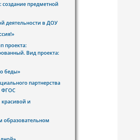
: создание предметной
й деятельности в ДОУ
ссия!»
п проекта:
ованный. Вид проекта:
ло беды»
оциального партнерства
е ФГОС
 красивой и
м образовательном
одной»