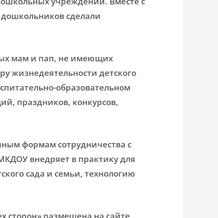
 дошкольных учреждений. Вместе с
в дошкольников сделали
ых мам и пап, не имеющих
еру жизнедеятельности детского
оспитательно-образовательном
ий, праздников, конкурсов,
янным формам сотрудничества с
МКДОУ внедряет в практику для
ского сада и семьи, технологию
ех сторон» размещена на сайте