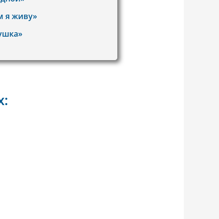
м я живу»
рушка»
х: