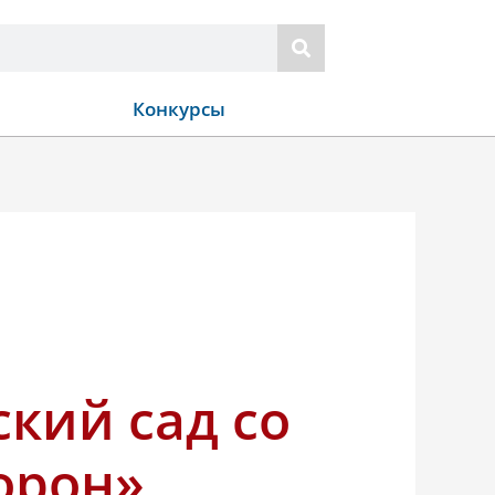
Конкурсы
ский сад со
торон»