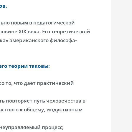
ов.
льно новым в педагогической
ловине XIX века. Его теоретической
ка» американского философа-
го теории таковы:
о то, что дает практический
ть повторяет путь человечества в
астного к общему, индуктивным
 неуправляемый процесс;