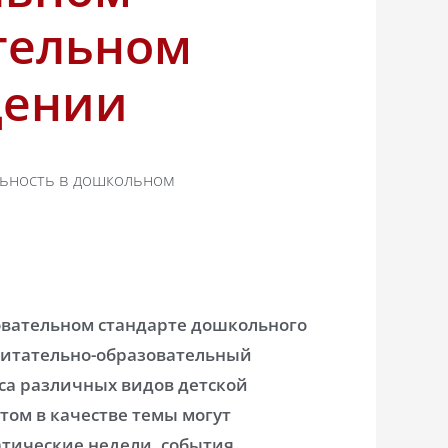
тельном
дении
льность в дошкольном
овательном стандарте дошкольного
питательно-образовательный
са различных видов детской
том в качестве темы могут
тические недели, события,