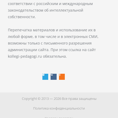
соответствии с российским и международным
законодательством об интеллектуальной
собственности.
Перепечатка материалов и использование их в
любой форме, в том числе и в электронных СМИ,
возможны только с письменного разрешения
администрации сайта. При этом ссылка на сайт
kollegi-pedagogi.ru обязательна.
T
V
O
e
k
d
l
n
e
o
g
k
r
l
a
a
m
s
s
n
i
k
i
Copyright © 2013 — 2026 Все права защищены
Политика конфиденциальности